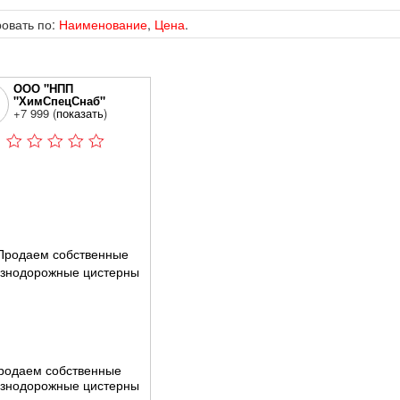
овать по:
Наименование
,
Цена
.
ООО "НПП
"ХимСпецСнаб"
+7 999 (
показать
)
родаем собственные
знодорожные цистерны