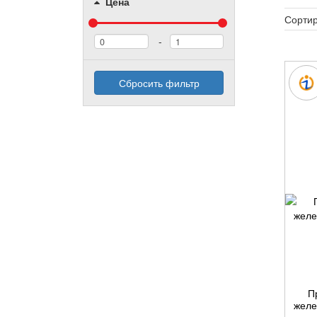
Цена
Сортир
-
Сбросить фильтр
П
желе